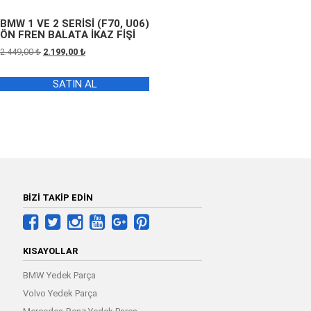
BMW 1 VE 2 SERİSİ (F70, U06)
ÖN FREN BALATA İKAZ FİŞİ
Orijinal
Şu
2.449,00
₺
2.199,00
₺
fiyat:
andaki
2.449,00 ₺.
fiyat:
SATIN AL
2.199,00 ₺.
BİZİ TAKİP EDİN
KISAYOLLAR
BMW Yedek Parça
Volvo Yedek Parça