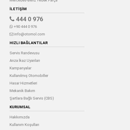
Mercedes-Benz Yedek Parça
İLETIŞIM
444 0 976
+90 444 0 976
info@otomol.com
HIZLI BAĞLANTILAR
Servis Randevusu
Arıza İkaz Uyarıları
Kampanyalar
Kullanılmış Otomobiller
Hasar Hizmetleri
Mekanik Bakım
Şartlara Bağlı Servis (CBS)
KURUMSAL
Hakkımızda
Kullanım Koşulları