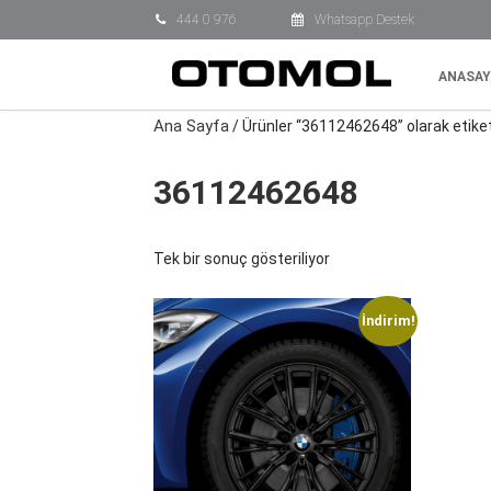
444 0 976
Whatsapp Destek
ANASAY
Ana Sayfa
/ Ürünler “36112462648” olarak etike
36112462648
Tek bir sonuç gösteriliyor
İndirim!