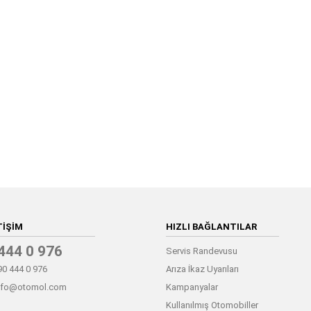
TIŞIM
HIZLI BAĞLANTILAR
444 0 976
Servis Randevusu
0 444 0 976
Arıza İkaz Uyarıları
nfo@otomol.com
Kampanyalar
Kullanılmış Otomobiller