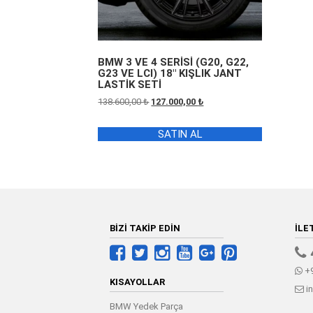
BMW 3 VE 4 SERİSİ (G20, G22,
G23 VE LCI) 18″ KIŞLIK JANT
LASTİK SETİ
Orijinal
Şu
138.600,00
₺
127.000,00
₺
fiyat:
andaki
138.600,00 ₺.
fiyat:
SATIN AL
127.000,00 ₺.
BİZİ TAKİP EDİN
İLE
+9
KISAYOLLAR
i
BMW Yedek Parça