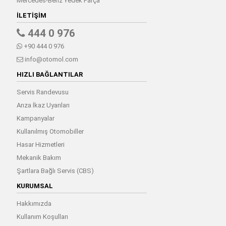
Mercedes-Benz Yedek Parça
İLETIŞIM
444 0 976
+90 444 0 976
info@otomol.com
HIZLI BAĞLANTILAR
Servis Randevusu
Arıza İkaz Uyarıları
Kampanyalar
Kullanılmış Otomobiller
Hasar Hizmetleri
Mekanik Bakım
Şartlara Bağlı Servis (CBS)
KURUMSAL
Hakkımızda
Kullanım Koşulları