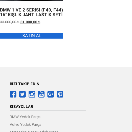
BMW 1 VE 2 SERİSİ (F40, F44)
16″ KIŞLIK JANT LASTİK SETİ
Orijinal
Şu
33.000,00
₺
31.000,00
₺
fiyat:
andaki
33.000,00 ₺.
fiyat:
SATIN AL
31.000,00 ₺.
BİZİ TAKİP EDİN
KISAYOLLAR
BMW Yedek Parça
Volvo Yedek Parça