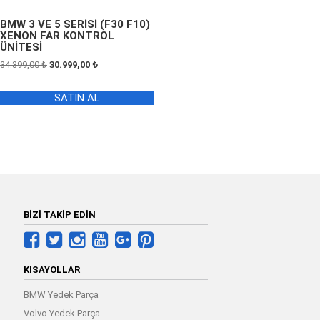
BMW 3 VE 5 SERİSİ (F30 F10)
XENON FAR KONTROL
ÜNİTESİ
Orijinal
Şu
34.399,00
₺
30.999,00
₺
fiyat:
andaki
34.399,00 ₺.
fiyat:
SATIN AL
30.999,00 ₺.
BİZİ TAKİP EDİN
KISAYOLLAR
BMW Yedek Parça
Volvo Yedek Parça