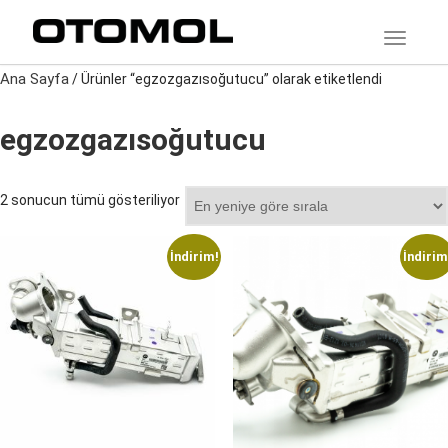
TOGGLE
Ana Sayfa
/ Ürünler “egzozgazısoğutucu” olarak etiketlendi
egzozgazısoğutucu
En
2 sonucun tümü gösteriliyor
yeniye
göre
İndirim!
İndirim
sıralandı