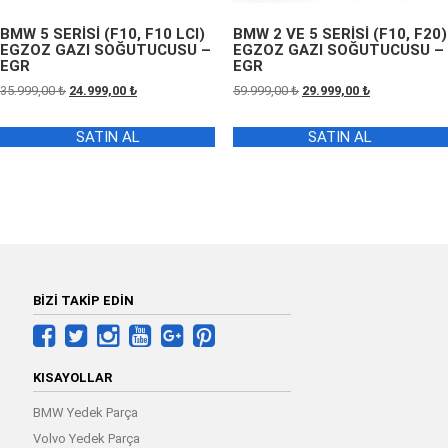
BMW 5 SERİSİ (F10, F10 LCI)
BMW 2 VE 5 SERİSİ (F10, F20)
EGZOZ GAZI SOĞUTUCUSU –
EGZOZ GAZI SOĞUTUCUSU –
EGR
EGR
Orijinal
Şu
Orijinal
Şu
35.999,00
₺
24.999,00
₺
59.999,00
₺
29.999,00
₺
fiyat:
andaki
fiyat:
andaki
35.999,00 ₺.
fiyat:
59.999,00 ₺.
fiyat:
SATIN AL
SATIN AL
24.999,00 ₺.
29.999,00 ₺.
BİZİ TAKİP EDİN
KISAYOLLAR
BMW Yedek Parça
Volvo Yedek Parça