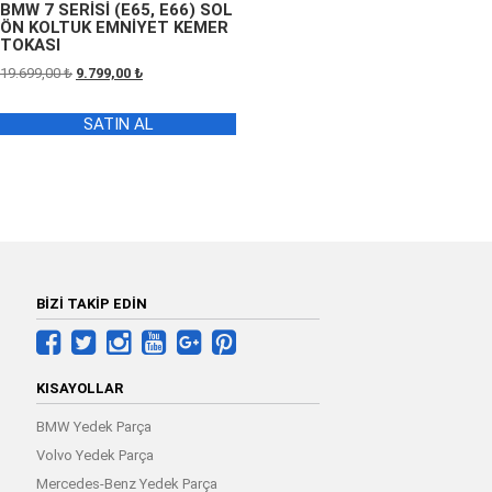
BMW 7 SERİSİ (E65, E66) SOL
ÖN KOLTUK EMNİYET KEMER
TOKASI
Orijinal
Şu
19.699,00
₺
9.799,00
₺
fiyat:
andaki
19.699,00 ₺.
fiyat:
SATIN AL
9.799,00 ₺.
BİZİ TAKİP EDİN
KISAYOLLAR
BMW Yedek Parça
Volvo Yedek Parça
Mercedes-Benz Yedek Parça