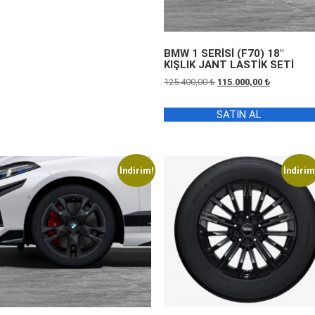
37.000,00 ₺.
BMW 1 SERİSİ (F70) 18″
KIŞLIK JANT LASTİK SETİ
Orijinal
Şu
125.400,00
₺
115.000,00
₺
fiyat:
andaki
125.400,00 ₺.
fiyat:
SATIN AL
115.000,00 
İndirim!
İndirim