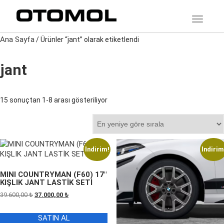
TOGGLE
Ana Sayfa
/ Ürünler “jant” olarak etiketlendi
jant
En
15 sonuçtan 1-8 arası gösteriliyor
yeniye
göre
sıralandı
İndirim!
İndirim
MINI COUNTRYMAN (F60) 17″
KIŞLIK JANT LASTİK SETİ
Orijinal
Şu
39.600,00
₺
37.000,00
₺
fiyat:
andaki
39.600,00 ₺.
fiyat:
SATIN AL