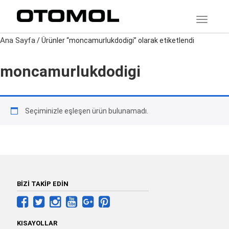
TOGGLE
Ana Sayfa
/ Ürünler “moncamurlukdodi̇gi̇” olarak etiketlendi
moncamurlukdodi̇gi̇
Seçiminizle eşleşen ürün bulunamadı.
BİZİ TAKİP EDİN
KISAYOLLAR