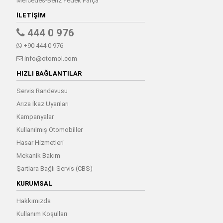
Mercedes-Benz Yedek Parça
İLETIŞIM
444 0 976
+90 444 0 976
info@otomol.com
HIZLI BAĞLANTILAR
Servis Randevusu
Arıza İkaz Uyarıları
Kampanyalar
Kullanılmış Otomobiller
Hasar Hizmetleri
Mekanik Bakım
Şartlara Bağlı Servis (CBS)
KURUMSAL
Hakkımızda
Kullanım Koşulları