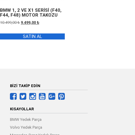
BMW 1, 2 VE X1 SERİSİ (F40,
F44, F48) MOTOR TAKOZU
Orijinal
Şu
10.499,00
₺
9.499,00
₺
fiyat:
andaki
10.499,00 ₺.
fiyat:
SATIN AL
9.499,00 ₺.
BİZİ TAKİP EDİN
KISAYOLLAR
BMW Yedek Parça
Volvo Yedek Parça