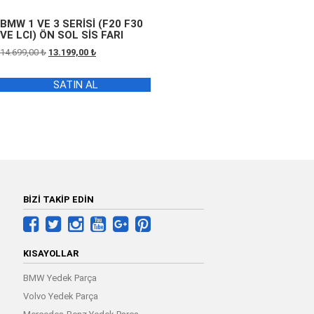
BMW 1 VE 3 SERİSİ (F20 F30
VE LCI) ÖN SOL SİS FARI
Orijinal
Şu
14.699,00
₺
13.199,00
₺
fiyat:
andaki
14.699,00 ₺.
fiyat:
SATIN AL
13.199,00 ₺.
BİZİ TAKİP EDİN
KISAYOLLAR
BMW Yedek Parça
Volvo Yedek Parça