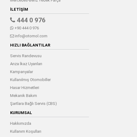
Mercedes-Benz Yedek Parça
İLETIŞIM
444 0 976
+90 444 0 976
info@otomol.com
HIZLI BAĞLANTILAR
Servis Randevusu
Arıza İkaz Uyarıları
Kampanyalar
Kullanılmış Otomobiller
Hasar Hizmetleri
Mekanik Bakım
Şartlara Bağlı Servis (CBS)
KURUMSAL
Hakkımızda
Kullanım Koşulları