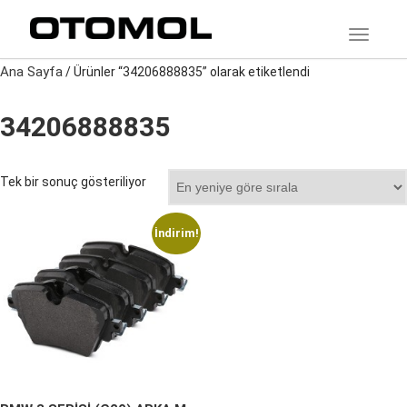
TOGGLE
Ana Sayfa
/ Ürünler “34206888835” olarak etiketlendi
34206888835
Tek bir sonuç gösteriliyor
İndirim!