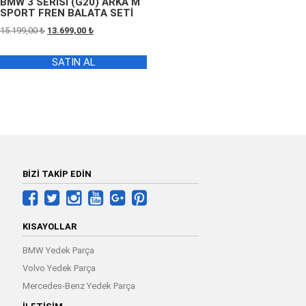
BMW 3 SERİSİ (G20) ARKA M
SPORT FREN BALATA SETİ
Orijinal
Şu
15.199,00
₺
13.699,00
₺
fiyat:
andaki
15.199,00 ₺.
fiyat:
SATIN AL
13.699,00 ₺.
BİZİ TAKİP EDİN
KISAYOLLAR
BMW Yedek Parça
Volvo Yedek Parça
Mercedes-Benz Yedek Parça