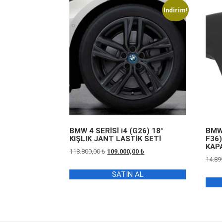
İndirim!
BMW 4 SERİSİ i4 (G26) 18″
BMW 
KIŞLIK JANT LASTİK SETİ
F36
KAP
Orijinal
Şu
118.800,00
₺
109.000,00
₺
14.89
fiyat:
andaki
118.800,00 ₺.
fiyat:
SATIN AL
109.000,00 ₺.