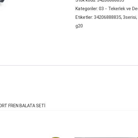
Stok kodu:
34206888835
(G20)
03 - Tekerlek ve De
Kategoriler:
ARKA
34206888835
3serisi
Etiketler:
,
M
g20
SPORT
FREN
BALATA
SETİ
adet
PORT FREN BALATA SETİ