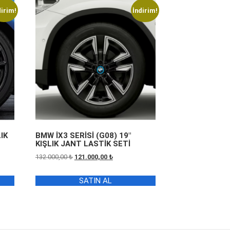
dirim!
İndirim!
IK
BMW İX3 SERİSİ (G08) 19″
KIŞLIK JANT LASTİK SETİ
Orijinal
Şu
132.000,00
₺
121.000,00
₺
fiyat:
andaki
132.000,00 ₺.
fiyat:
SATIN AL
0 ₺.
121.000,00 ₺.