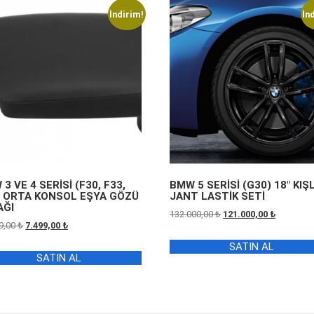
İndirim!
İn
3 VE 4 SERİSİ (F30, F33,
BMW 5 SERİSİ (G30) 18″ KIŞL
) ORTA KONSOL EŞYA GÖZÜ
JANT LASTİK SETİ
AĞI
Orijinal
Şu
132.000,00
₺
121.000,00
₺
Orijinal
Şu
9,00
₺
7.499,00
₺
fiyat:
andaki
fiyat:
andaki
132.000,00 ₺.
fiyat:
SATIN AL
14.899,00 ₺.
fiyat:
121.000,0
SATIN AL
7.499,00 ₺.