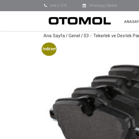
444 0 976
Whatsapp Destek
ANASAY
Ana Sayfa
Genel
03 - Tekerlek ve Destek Par
/
/
İndirim!