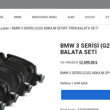
FA
BMW
MERCEDES-BENZ
AUDI
VOLVO
OT
çaları
/ BMW 3 SERİSİ (G20) ARKA M SPORT FREN BALATA SETİ
BMW 3 SERİSİ (G
BALATA SETİ
Orijinal
Şu
15.199,00
₺
13.699,00
₺
fiyat:
andaki
BMW 3 SERİSİ (G20) ARKA M S
15.199,00 ₺.
fiyat:
13.699,0
Sadece 1 adet kaldı
BMW
3
SERİSİ