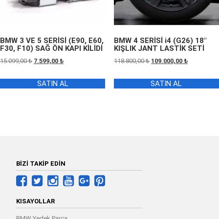
BMW 3 VE 5 SERİSİ (E90, E60,
BMW 4 SERİSİ i4 (G26) 18″
F30, F10) SAĞ ÖN KAPI KİLİDİ
KIŞLIK JANT LASTİK SETİ
Orijinal
Şu
Orijinal
Şu
15.099,00
₺
7.599,00
₺
118.800,00
₺
109.000,00
₺
fiyat:
andaki
fiyat:
andaki
15.099,00 ₺.
fiyat:
118.800,00 ₺.
fiyat:
SATIN AL
SATIN AL
7.599,00 ₺.
109.000,00 
BİZİ TAKİP EDİN
KISAYOLLAR
BMW Yedek Parça