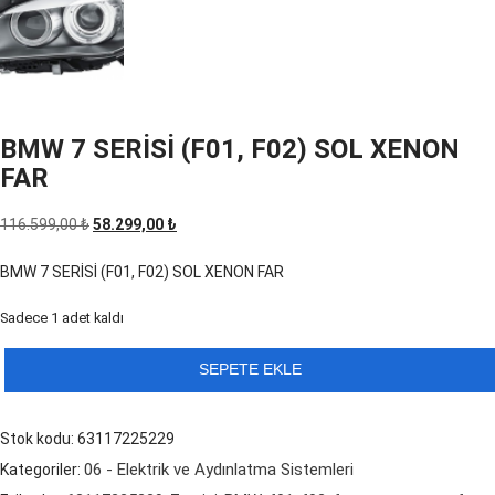
BMW 7 SERİSİ (F01, F02) SOL XENON
FAR
Orijinal
Şu
116.599,00
₺
58.299,00
₺
fiyat:
andaki
BMW 7 SERİSİ (F01, F02) SOL XENON FAR
116.599,00 ₺.
fiyat:
58.299,00 ₺.
Sadece 1 adet kaldı
BMW
SEPETE EKLE
7
SERİSİ
Stok kodu:
63117225229
(F01,
06 - Elektrik ve Aydınlatma Sistemleri
Kategoriler:
F02)