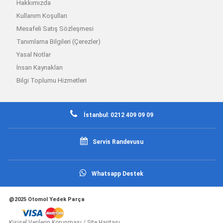
Hakkımızda
Kullanım Koşulları
Mesafeli Satış Sözleşmesi
Tanımlama Bilgileri (Çerezler)
Yasal Notlar
İnsan Kaynakları
Bilgi Toplumu Hizmetleri
İstanbul: 0212 409 09 09
Servis Randevusu
Whatsapp Destek
@2025 Otomol Yedek Parça
Kişisel Verilerin Korunması
/
Site Haritası