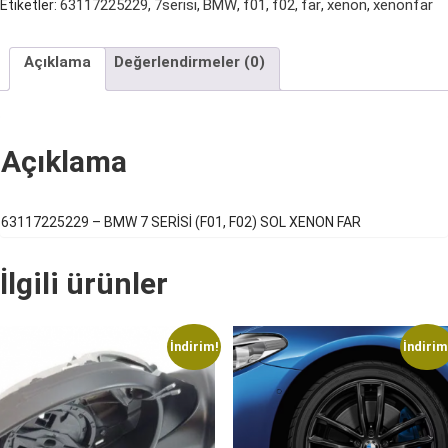
63117225229
7serisi
BMW
f01
f02
far
xenon
xenonfar
Etiketler:
,
,
,
,
,
,
,
SOL
XENON
Açıklama
Değerlendirmeler (0)
FAR
adet
Açıklama
63117225229 – BMW 7 SERİSİ (F01, F02) SOL XENON FAR
İlgili ürünler
İndirim!
İndirim