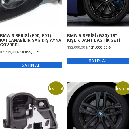
BMW 3 SERİSİ (E90, E91)
BMW 5 SERİSİ (G30) 18″
KATLANABİLİR SAĞ DIŞ AYNA
KIŞLIK JANT LASTİK SETİ
GÖVDESİ
Orijinal
Şu
132.000,00
₺
121.000,00
₺
Orijinal
Şu
37.799,00
₺
18.899,00
₺
fiyat:
andaki
fiyat:
andaki
132.000,00 ₺.
fiyat:
SATIN AL
37.799,00 ₺.
fiyat:
121.000,00 
SATIN AL
18.899,00 ₺.
İndirim!
İndirim