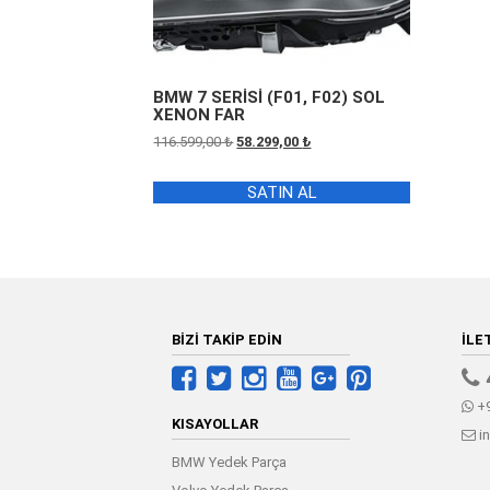
BMW 7 SERİSİ (F01, F02) SOL
XENON FAR
Orijinal
Şu
116.599,00
₺
58.299,00
₺
fiyat:
andaki
116.599,00 ₺.
fiyat:
SATIN AL
58.299,00 ₺.
BİZİ TAKİP EDİN
İLE
+9
KISAYOLLAR
i
BMW Yedek Parça