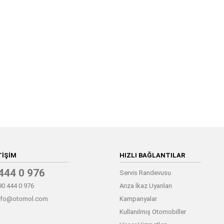
TIŞIM
HIZLI BAĞLANTILAR
444 0 976
Servis Randevusu
0 444 0 976
Arıza İkaz Uyarıları
nfo@otomol.com
Kampanyalar
Kullanılmış Otomobiller