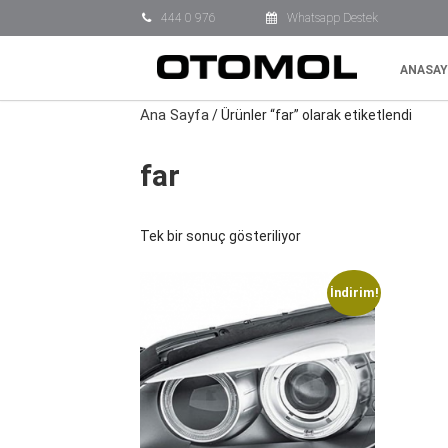
444 0 976
Whatsapp Destek
ANASAY
Ana Sayfa
/ Ürünler “far” olarak etiketlendi
far
Tek bir sonuç gösteriliyor
İndirim!