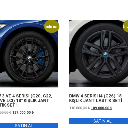
İndirim!
İn
3 VE 4 SERİSİ (G20, G22,
BMW 4 SERİSİ i4 (G26) 18″
VE LCI) 18″ KIŞLIK JANT
KIŞLIK JANT LASTİK SETİ
TİK SETİ
Orijinal
Şu
118.800,00
₺
109.000,00
₺
Orijinal
Şu
00,00
₺
127.000,00
₺
fiyat:
andaki
fiyat:
andaki
118.800,00 ₺.
fiyat:
SATIN AL
138.600,00 ₺.
fiyat:
109.000,0
SATIN AL