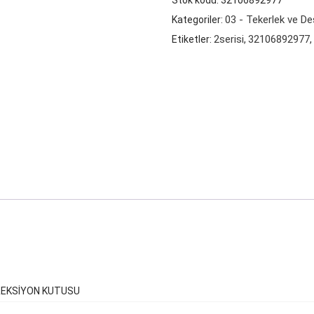
Stok kodu:
32106892977
3
03 - Tekerlek ve De
Kategoriler:
SERİSİ
2serisi
32106892977
Etiketler:
,
(F20
F30)
DİREKSİYON
KUTUSU
adet
DİREKSİYON KUTUSU