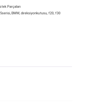
stek Parçaları
5serisi
BMW
direksiyonkutusu
f20
f30
,
,
,
,
,