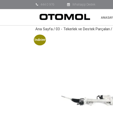
444 0 976
Whatsapp Destek
ANASAY
Ana Sayfa
03 - Tekerlek ve Destek Parçaları
/
/
İndirim!