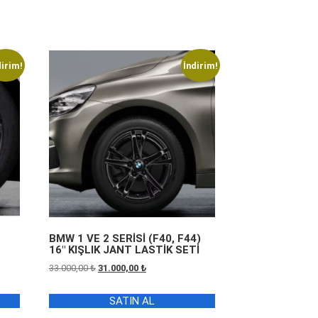
dirim!
İndirim!
BMW 1 VE 2 SERİSİ (F40, F44)
16″ KIŞLIK JANT LASTİK SETİ
Orijinal
Şu
33.000,00
₺
31.000,00
₺
fiyat:
andaki
33.000,00 ₺.
fiyat:
SATIN AL
0 ₺.
31.000,00 ₺.