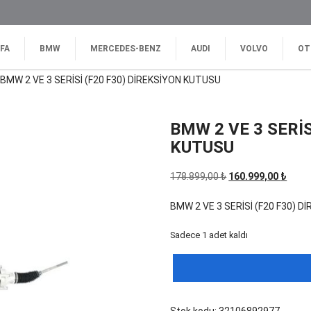
FA
BMW
MERCEDES-BENZ
AUDI
VOLVO
OT
 BMW 2 VE 3 SERİSİ (F20 F30) DİREKSİYON KUTUSU
BMW 2 VE 3 SERİS
KUTUSU
Orijinal
Şu
178.899,00
₺
160.999,00
₺
fiyat:
andak
BMW 2 VE 3 SERİSİ (F20 F30) 
178.899,00 ₺.
fiyat:
160.9
Sadece 1 adet kaldı
BMW
2
VE