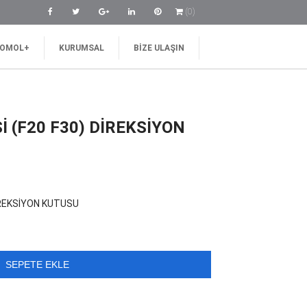
(0)
OMOL+
KURUMSAL
BIZE ULAŞIN
İ (F20 F30) DİREKSİYON
i
DİREKSİYON KUTUSU
99,00 ₺.
SEPETE EKLE