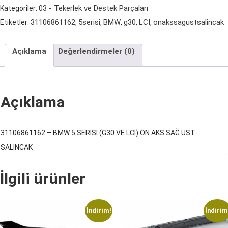
(G30
03 - Tekerlek ve Destek Parçaları
Kategoriler:
VE
31106861162
5serisi
BMW
g30
LCI
onakssagustsalincak
Etiketler:
,
,
,
,
,
LCI)
ÖN
Açıklama
Değerlendirmeler (0)
AKS
SAĞ
ÜST
Açıklama
SALINCAK
adet
31106861162 – BMW 5 SERİSİ (G30 VE LCI) ÖN AKS SAĞ ÜST
SALINCAK
İlgili ürünler
İndirim!
İndirim