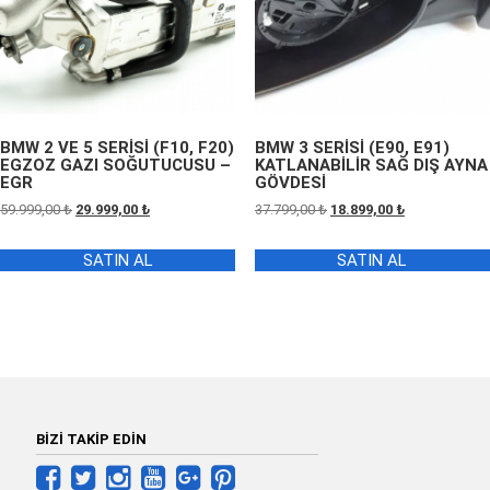
BMW 2 VE 5 SERİSİ (F10, F20)
BMW 3 SERİSİ (E90, E91)
EGZOZ GAZI SOĞUTUCUSU –
KATLANABİLİR SAĞ DIŞ AYNA
EGR
GÖVDESİ
Orijinal
Şu
Orijinal
Şu
59.999,00
₺
29.999,00
₺
37.799,00
₺
18.899,00
₺
fiyat:
andaki
fiyat:
andaki
59.999,00 ₺.
fiyat:
37.799,00 ₺.
fiyat:
SATIN AL
SATIN AL
29.999,00 ₺.
18.899,00 ₺.
BİZİ TAKİP EDİN