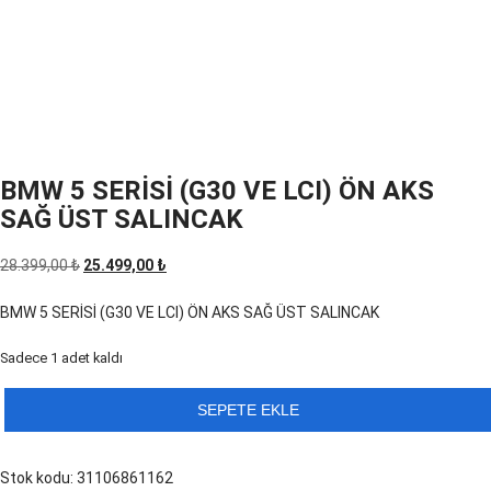
BMW 5 SERİSİ (G30 VE LCI) ÖN AKS
SAĞ ÜST SALINCAK
Orijinal
Şu
28.399,00
₺
25.499,00
₺
fiyat:
andaki
BMW 5 SERİSİ (G30 VE LCI) ÖN AKS SAĞ ÜST SALINCAK
28.399,00 ₺.
fiyat:
25.499,00 ₺.
Sadece 1 adet kaldı
BMW
SEPETE EKLE
5
SERİSİ
Stok kodu:
31106861162