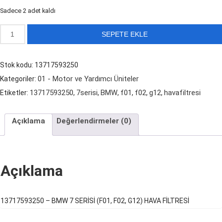
1.199,00 ₺.
Sadece 2 adet kaldı
BMW
SEPETE EKLE
7
SERİSİ
Stok kodu:
13717593250
(F01,
01 - Motor ve Yardımcı Üniteler
Kategoriler:
F02,
13717593250
7serisi
BMW
f01
f02
g12
havafiltresi
Etiketler:
,
,
,
,
,
,
G12)
HAVA
Açıklama
Değerlendirmeler (0)
FİLTRESİ
adet
Açıklama
13717593250 – BMW 7 SERİSİ (F01, F02, G12) HAVA FİLTRESİ