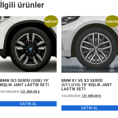
İlgili ürünler
İndirim!
İndirim
BMW İX3 SERİSİ (G08) 19″
BMW X1 VE X2 SERİSİ
KIŞLIK JANT LASTİK SETİ
(U11,U10) 18″ KIŞLIK JANT
LASTİK SETİ
Orijinal
Şu
132.000,00
₺
121.000,00
₺
Orijinal
Şu
132.000,00
₺
121.000,00
₺
fiyat:
andaki
fiyat:
andaki
132.000,00 ₺.
fiyat:
SATIN AL
132.000,00 ₺.
fiyat:
121.000,00 ₺.
SATIN AL
121.000,00 