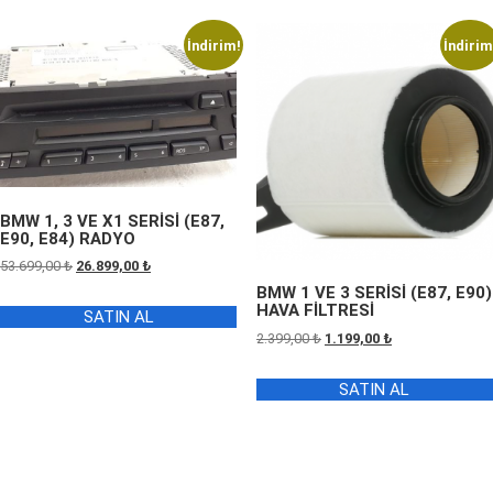
İndirim!
İndirim
BMW 1, 3 VE X1 SERİSİ (E87,
E90, E84) RADYO
Orijinal
Şu
53.699,00
₺
26.899,00
₺
fiyat:
andaki
BMW 1 VE 3 SERİSİ (E87, E90)
HAVA FİLTRESİ
53.699,00 ₺.
fiyat:
SATIN AL
26.899,00 ₺.
Orijinal
Şu
2.399,00
₺
1.199,00
₺
fiyat:
andaki
2.399,00 ₺.
fiyat:
SATIN AL
1.199,00 ₺.