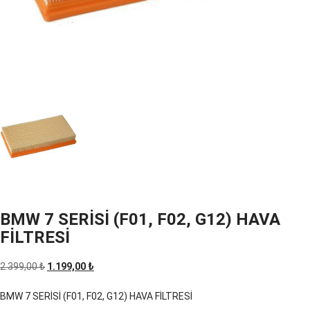
BMW 7 SERİSİ (F01, F02, G12) HAVA
FİLTRESİ
Orijinal
Şu
2.399,00
₺
1.199,00
₺
fiyat:
andaki
BMW 7 SERİSİ (F01, F02, G12) HAVA FİLTRESİ
2.399,00 ₺.
fiyat: