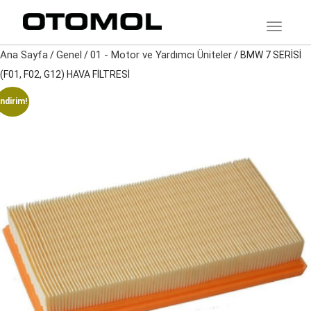
TOGGLE
Ana Sayfa
Genel
01 - Motor ve Yardımcı Üniteler
/
/
/ BMW 7 SERİSİ
(F01, F02, G12) HAVA FİLTRESİ
İndirim!