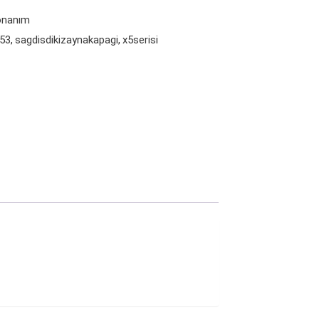
Donanım
53
sagdisdi̇ki̇zaynakapagi
x5serisi
,
,