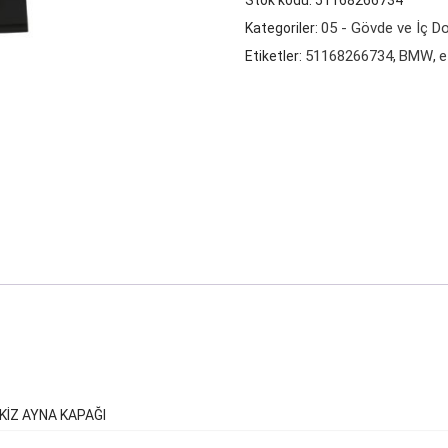
Stok kodu:
51168266734
(E53)
05 - Gövde ve İç 
Kategoriler:
SAĞ
51168266734
BMW
e
Etiketler:
,
,
DIŞ
DİKİZ
AYNA
KAPAĞI
adet
İKİZ AYNA KAPAĞI