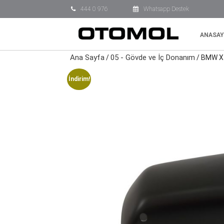
444 0 976
Whatsapp Destek
ANASAY
Ana Sayfa
05 - Gövde ve İç Donanım
/
/ BMW X5
İndirim!