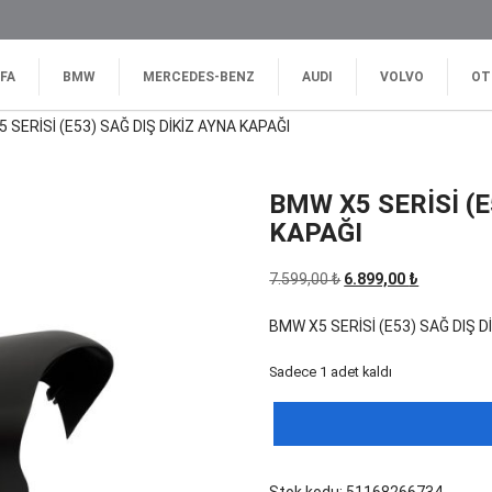
FA
BMW
MERCEDES-BENZ
AUDI
VOLVO
OT
 SERİSİ (E53) SAĞ DIŞ DİKİZ AYNA KAPAĞI
BMW X5 SERİSİ (E
KAPAĞI
Orijinal
Şu
7.599,00
₺
6.899,00
₺
fiyat:
andaki
BMW X5 SERİSİ (E53) SAĞ DIŞ D
7.599,00 ₺.
fiyat:
6.899,00 ₺
Sadece 1 adet kaldı
BMW
X5
SERİSİ