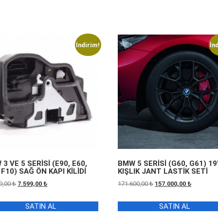
İndirim!
İn
3 VE 5 SERİSİ (E90, E60,
BMW 5 SERİSİ (G60, G61) 19
 F10) SAĞ ÖN KAPI KİLİDİ
KIŞLIK JANT LASTİK SETİ
Orijinal
Şu
Orijinal
Şu
9,00
₺
7.599,00
₺
171.600,00
₺
157.000,00
₺
fiyat:
andaki
fiyat:
andaki
15.099,00 ₺.
fiyat:
171.600,00 ₺.
fiyat:
SATIN AL
SATIN AL
7.599,00 ₺.
157.000,0