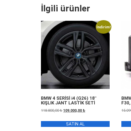
İlgili ürünler
İndirim!
BMW 4 SERİSİ i4 (G26) 18″
BMW 
KIŞLIK JANT LASTİK SETİ
F30,
Orijinal
Şu
118.800,00
₺
109.000,00
₺
15.09
fiyat:
andaki
118.800,00 ₺.
fiyat:
SATIN AL
109.000,00 ₺.