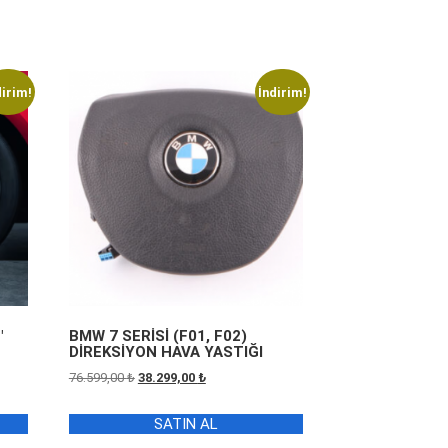
dirim!
İndirim!
″
BMW 7 SERİSİ (F01, F02)
DİREKSİYON HAVA YASTIĞI
Orijinal
Şu
76.599,00
₺
38.299,00
₺
fiyat:
andaki
76.599,00 ₺.
fiyat:
SATIN AL
0 ₺.
38.299,00 ₺.