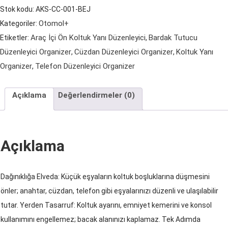
Organizer-
Stok kodu:
AKS-CC-001-BEJ
Bej
Otomol+
Kategoriler:
adet
Araç İçi Ön Koltuk Yanı Düzenleyici
Bardak Tutucu
Etiketler:
,
Düzenleyici Organizer
Cüzdan Düzenleyici Organizer
Koltuk Yanı
,
,
Organizer
Telefon Düzenleyici Organizer
,
Açıklama
Değerlendirmeler (0)
Açıklama
Dağınıklığa Elveda: Küçük eşyaların koltuk boşluklarına düşmesini
önler; anahtar, cüzdan, telefon gibi eşyalarınızı düzenli ve ulaşılabilir
tutar. Yerden Tasarruf: Koltuk ayarını, emniyet kemerini ve konsol
kullanımını engellemez; bacak alanınızı kaplamaz. Tek Adımda