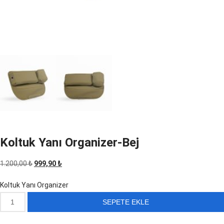
Koltuk Yanı Organizer-Bej
Orijinal
Şu
1.200,00
₺
999,90
₺
fiyat:
andaki
Koltuk Yanı Organizer
1.200,00 ₺.
fiyat:
Koltuk
SEPETE EKLE
999,90 ₺.
Yanı