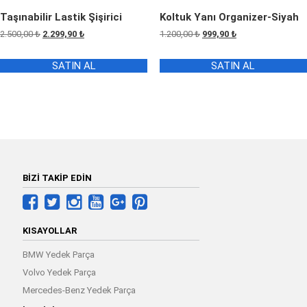
Taşınabilir Lastik Şişirici
Koltuk Yanı Organizer-Siyah
Orijinal
Şu
Orijinal
Şu
2.500,00
₺
2.299,90
₺
1.200,00
₺
999,90
₺
fiyat:
andaki
fiyat:
andaki
2.500,00 ₺.
fiyat:
1.200,00 ₺.
fiyat:
SATIN AL
SATIN AL
2.299,90 ₺.
999,90 ₺.
BİZİ TAKİP EDİN
KISAYOLLAR
BMW Yedek Parça
Volvo Yedek Parça
Mercedes-Benz Yedek Parça