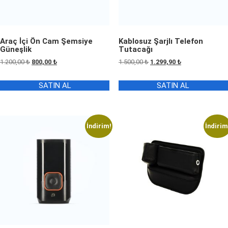
Araç İçi Ön Cam Şemsiye
Kablosuz Şarjlı Telefon
Güneşlik
Tutacağı
Orijinal
Şu
Orijinal
Şu
1.200,00
₺
800,00
₺
1.500,00
₺
1.299,90
₺
fiyat:
andaki
fiyat:
andaki
1.200,00 ₺.
fiyat:
1.500,00 ₺.
fiyat:
SATIN AL
SATIN AL
800,00 ₺.
1.299,90 ₺.
İndirim!
İndirim