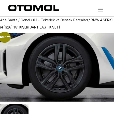
TOGGLE
Ana Sayfa
Genel
03 - Tekerlek ve Destek Parçaları
/
/
/ BMW 4 SERİSİ
i4 (G26) 18″ KIŞLIK JANT LASTİK SETİ
İndirim!