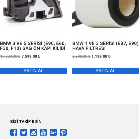
BMW 3 VE 5 SERİSİ (E90, E60,
BMW 1 VE 3 SERİSİ (E87, E90)
F30, F10) SAĞ ÖN KAPI KİLİDİ
HAVA FİLTRESİ
Orijinal
Şu
Orijinal
Şu
15.099,00
₺
7.599,00
₺
2.399,00
₺
1.199,00
₺
fiyat:
andaki
fiyat:
andaki
15.099,00 ₺.
fiyat:
2.399,00 ₺.
fiyat:
SATIN AL
SATIN AL
7.599,00 ₺.
1.199,00 ₺.
BİZİ TAKİP EDİN