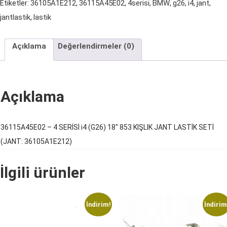
36105A1E212
36115A45E02
4serisi
BMW
g26
i4
jant
Etiketler:
,
,
,
,
,
,
,
18"
jantlastik
lastik
,
KIŞLIK
JANT
Açıklama
Değerlendirmeler (0)
LASTİK
SETİ
adet
Açıklama
36115A45E02 – 4 SERİSİ i4 (G26) 18″ 853 KIŞLIK JANT LASTİK SETİ
(JANT: 36105A1E212)
İlgili ürünler
İndirim!
İndirim