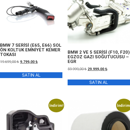
BMW 7 SERİSİ (E65, E66) SOL
ÖN KOLTUK EMNİYET KEMER
BMW 2 VE 5 SERİSİ (F10, F20)
TOKASI
EGZOZ GAZI SOĞUTUCUSU –
EGR
Orijinal
Şu
19.699,00
₺
9.799,00
₺
fiyat:
andaki
Orijinal
Şu
59.999,00
₺
29.999,00
₺
19.699,00 ₺.
fiyat:
fiyat:
andaki
SATIN AL
9.799,00 ₺.
59.999,00 ₺.
fiyat:
SATIN AL
29.999,00 ₺.
İndirim!
İndirim