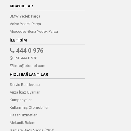
KISAYOLLAR
BMW Yedek Parça
Volvo Yedek Parça
Mercedes-Benz Yedek Parça
İLETIŞIM
444 0 976
+90 444 0 976
info@otomol.com
HIZLI BAĞLANTILAR
Servis Randevusu
Arıza İkaz Uyarıları
Kampanyalar
Kullanılmış Otomobiller
Hasar Hizmetleri
Mekanik Bakım
Şartlara Bağlı Servis (CBS)