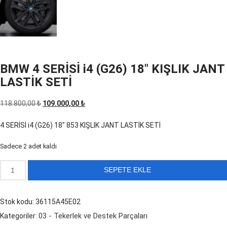
BMW 4 SERİSİ i4 (G26) 18″ KIŞLIK JANT
LASTİK SETİ
Orijinal
Şu
118.800,00
₺
109.000,00
₺
fiyat:
andaki
4 SERİSİ i4 (G26) 18″ 853 KIŞLIK JANT LASTİK SETİ
118.800,00 ₺.
fiyat:
109.000,00 ₺.
Sadece 2 adet kaldı
BMW
SEPETE EKLE
4
SERİSİ
Stok kodu:
36115A45E02
i4
03 - Tekerlek ve Destek Parçaları
Kategoriler:
(G26)