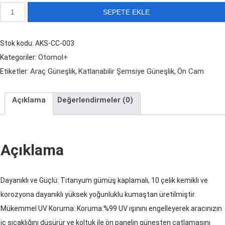
1.200,00 ₺.
fiyat:
Araç
SEPETE EKLE
800,00 ₺.
İçi
Ön
Stok kodu:
AKS-CC-003
Cam
Otomol+
Kategoriler:
Şemsiye
Araç Güneşlik
Katlanabilir Şemsiye Güneşlik
Ön Cam
Etiketler:
,
,
Güneşlik
adet
Açıklama
Değerlendirmeler (0)
Açıklama
Dayanıklı ve Güçlü: Titanyum gümüş kaplamalı, 10 çelik kemikli ve
korozyona dayanıklı yüksek yoğunluklu kumaştan üretilmiştir.
Mükemmel UV Koruma: Koruma:%99 UV ışınını engelleyerek aracınızın
iç sıcaklığını düşürür ve koltuk ile ön panelin güneşten çatlamasını