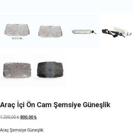
Araç İçi Ön Cam Şemsiye Güneşlik
Orijinal
Şu
1.200,00
₺
800,00
₺
fiyat:
andaki
Araç Şemsiye Güneşlik