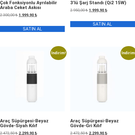
Çok Fonksiyonlu Ayrılabilir
3’lü Şarj Standı (Qi2 15W)
Araba Ceket Askısı
Orijinal
Şu
2.950,00
₺
1.999,90
₺
Orijinal
Şu
2.300,00
₺
1.999,90
₺
fiyat:
andaki
fiyat:
andaki
2.950,00 ₺.
fiyat:
SATIN AL
2.300,00 ₺.
fiyat:
1.999,90 ₺.
SATIN AL
1.999,90 ₺.
İndirim!
İndirim
Araç Süpürgesi-Beyaz
Araç Süpürgesi-Beyaz
Gövde-Siyah Kılıf
Gövde-Gri Kılıf
Orijinal
Şu
Orijinal
Şu
2.472,50
₺
2.299,90
₺
2.472,50
₺
2.299,90
₺