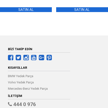
fiyat:
andaki
fiyat:
andaki
2.472,50 ₺.
fiyat:
2.472,50 ₺.
fiyat:
SATIN AL
SATIN AL
2.299,90 ₺.
2.299,90 ₺.
BİZİ TAKİP EDİN
KISAYOLLAR
BMW Yedek Parça
Volvo Yedek Parça
Mercedes-Benz Yedek Parça
İLETIŞIM
444 0 976