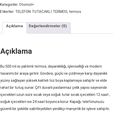
Termos-
Otomol+
Kategoriler:
Siyah
TELEFON TUTACAKLI TERMOS
termos
Etiketler:
,
adet
Açıklama
Değerlendirmeler (0)
Açıklama
Bu 500 ml ısı yalıtımlı termos, dayanıklılığı, işlevselliği ve modern
tasarımı bir araya getirir. Gövdesi, güçlü ve çizilmeye karşı dayanıklı
yüzey sağlayan yüksek kaliteli toz boya kaplamaya sahiptir ve elde
rahat bir tutuş sunar. Çift duvarlı paslanmaz çelik yapısı sayesinde
içecekleri uzun süre sıcak veya soğuk tutar sıcak içecekleri 12 saat ,
soğuk içecekleri ise 24 saat boyunca korur. Kapağı, telefonunuzu
güvenli bir şekilde sabitleyebilen yenilikçi manyetik bir işleve sahiptir;