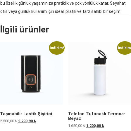
bu özellik günlük yaşamınıza pratiklik ve çok yönlülük katar. Seyahat,
ofis veya günlük kullanım için ideal, pratik ve tarz sahibi bir seçim.
İlgili ürünler
İndirim!
İndirim
Taşınabilir Lastik Şişirici
Telefon Tutacaklı Termos-
Beyaz
Orijinal
Şu
2.500,00
₺
2.299,90
₺
Orijinal
Şu
1.650,00
₺
1.200,00
₺
fiyat:
andaki