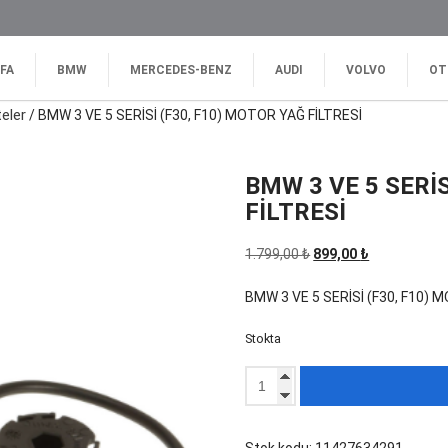
FA
BMW
MERCEDES-BENZ
AUDI
VOLVO
OT
teler
/ BMW 3 VE 5 SERİSİ (F30, F10) MOTOR YAĞ FİLTRESİ
BMW 3 VE 5 SERİS
FİLTRESİ
Orijinal
Şu
1.799,00
₺
899,00
₺
fiyat:
andaki
BMW 3 VE 5 SERİSİ (F30, F10) 
1.799,00 ₺.
fiyat:
899,00 ₺.
Stokta
BMW
3
VE