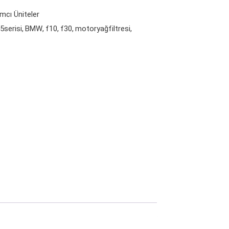
mcı Üniteler
5serisi
BMW
f10
f30
motoryağfiltresi
,
,
,
,
,
,