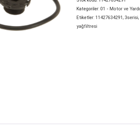
Stok kodu:
11427634291
5
01 - Motor ve Yardı
Kategoriler:
SERİSİ
11427634291
3serisi
Etiketler:
,
(F30,
yağfiltresi
F10)
MOTOR
YAĞ
FİLTRESİ
adet