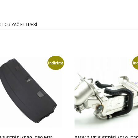
MOTOR YAĞ FİLTRESİ
İndirim!
İn