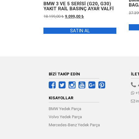
BMW 
BMW 3 VE 5 SERİSİ (G20, G30)
BAG
YAKIT RAİL BASINÇ AYAR VALFİ
37.39
Orijinal
Şu
18.199,00
₺
9.099,00
₺
fiyat:
andaki
18.199,00 ₺.
fiyat:
SATIN AL
9.099,00 ₺.
BİZİ TAKİP EDİN
İLE
+9
KISAYOLLAR
i
BMW Yedek Parça
Volvo Yedek Parça
Mercedes-Benz Yedek Parça