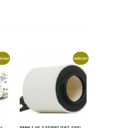
dirim!
İndirim!