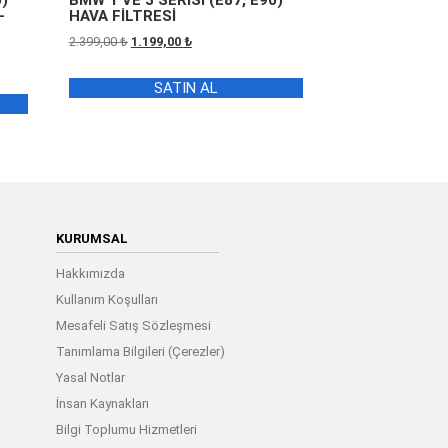
0)
BMW 1 VE 3 SERİSİ (E87, E90)
–
HAVA FİLTRESİ
Orijinal
Şu
2.399,00
₺
1.199,00
₺
fiyat:
andaki
2.399,00 ₺.
fiyat:
SATIN AL
1.199,00 ₺.
KURUMSAL
Hakkımızda
Kullanım Koşulları
Mesafeli Satış Sözleşmesi
Tanımlama Bilgileri (Çerezler)
Yasal Notlar
İnsan Kaynakları
Bilgi Toplumu Hizmetleri