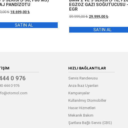
3 SERİSİ (F30, F80 M3)
BMW 2 VE 5 SERİSİ (F10, F2
AJ PANDİZOTU
EGZOZ GAZI SOĞUTUCUSU 
EGR
Orijinal
Şu
9,00
₺
18.699,00
₺
Orijinal
Şu
59.999,00
₺
29.999,00
₺
fiyat:
andaki
fiyat:
andaki
37.399,00 ₺.
fiyat:
SATIN AL
59.999,00 ₺.
fiyat:
18.699,00 ₺.
SATIN AL
29.999,00 ₺.
TIŞIM
HIZLI BAĞLANTILAR
444 0 976
Servis Randevusu
0 444 0 976
Arıza İkaz Uyarıları
nfo@otomol.com
Kampanyalar
Kullanılmış Otomobiller
Hasar Hizmetleri
Mekanik Bakım
Şartlara Bağlı Servis (CBS)