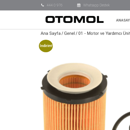
444 0 976
Whatsapp Destek
ANASAY
Ana Sayfa
Genel
01 - Motor ve Yardımcı Üni
/
/
İndirim!