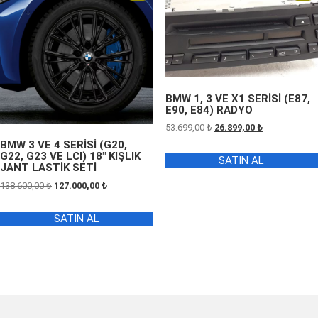
BMW 1, 3 VE X1 SERİSİ (E87,
E90, E84) RADYO
Orijinal
Şu
53.699,00
₺
26.899,00
₺
fiyat:
andaki
BMW 3 VE 4 SERİSİ (G20,
G22, G23 VE LCI) 18″ KIŞLIK
53.699,00 ₺.
fiyat:
SATIN AL
JANT LASTİK SETİ
26.899,00 ₺.
Orijinal
Şu
138.600,00
₺
127.000,00
₺
fiyat:
andaki
138.600,00 ₺.
fiyat:
SATIN AL
127.000,00 ₺.