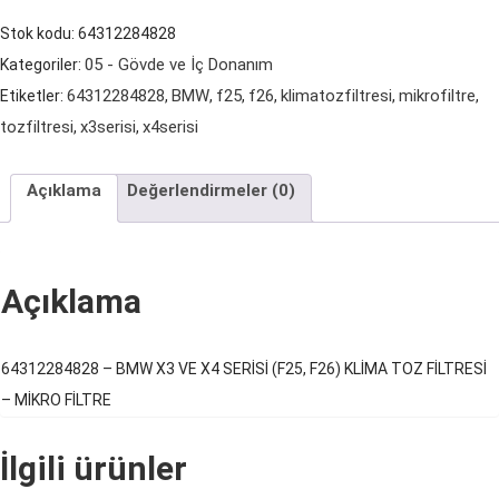
VE
Stok kodu:
64312284828
X4
05 - Gövde ve İç Donanım
Kategoriler:
SERİSİ
64312284828
BMW
f25
f26
klimatozfiltresi
mikrofiltre
Etiketler:
,
,
,
,
,
,
(F25,
tozfiltresi
x3serisi
x4serisi
,
,
F26)
KLİMA
Açıklama
Değerlendirmeler (0)
TOZ
FİLTRESİ
-
Açıklama
MİKRO
FİLTRE
adet
64312284828 – BMW X3 VE X4 SERİSİ (F25, F26) KLİMA TOZ FİLTRESİ
– MİKRO FİLTRE
İlgili ürünler