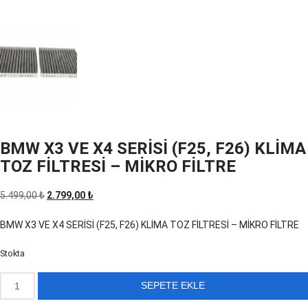
BMW X3 VE X4 SERİSİ (F25, F26) KLİMA
TOZ FİLTRESİ – MİKRO FİLTRE
Orijinal
Şu
5.499,00
₺
2.799,00
₺
fiyat:
andaki
BMW X3 VE X4 SERİSİ (F25, F26) KLİMA TOZ FİLTRESİ – MİKRO FİLTRE
5.499,00 ₺.
fiyat:
2.799,00 ₺.
Stokta
BMW
SEPETE EKLE
X3