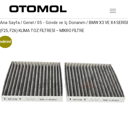
TOGGLE
Ana Sayfa
Genel
05 - Gövde ve İç Donanım
/
/
/ BMW X3 VE X4 SERİSİ
(F25, F26) KLİMA TOZ FİLTRESİ – MİKRO FİLTRE
İndirim!