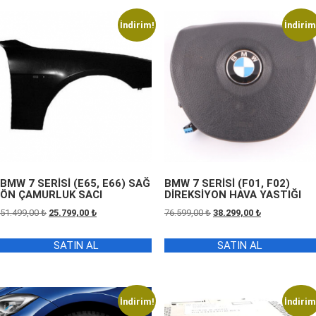
İndirim!
İndirim
BMW 7 SERİSİ (E65, E66) SAĞ
BMW 7 SERİSİ (F01, F02)
ÖN ÇAMURLUK SACI
DİREKSİYON HAVA YASTIĞI
Orijinal
Şu
Orijinal
Şu
51.499,00
₺
25.799,00
₺
76.599,00
₺
38.299,00
₺
fiyat:
andaki
fiyat:
andaki
51.499,00 ₺.
fiyat:
76.599,00 ₺.
fiyat:
SATIN AL
SATIN AL
25.799,00 ₺.
38.299,00 ₺.
İndirim!
İndirim