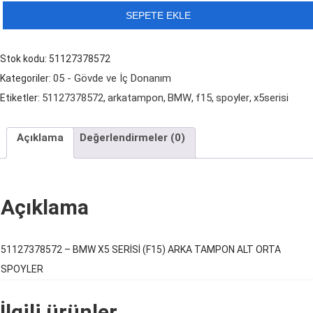
BMW
6.199,00 ₺.
SEPETE EKLE
X5
SERİSİ
Stok kodu:
51127378572
(F15)
05 - Gövde ve İç Donanım
Kategoriler:
ARKA
51127378572
arkatampon
BMW
f15
spoyler
x5serisi
Etiketler:
,
,
,
,
,
TAMPON
ALT
Açıklama
Değerlendirmeler (0)
ORTA
SPOYLER
adet
Açıklama
51127378572 – BMW X5 SERİSİ (F15) ARKA TAMPON ALT ORTA
SPOYLER
İlgili ürünler