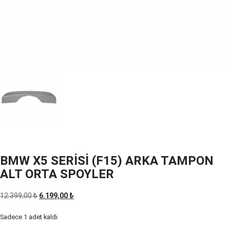
BMW X5 SERİSİ (F15) ARKA TAMPON
ALT ORTA SPOYLER
Orijinal
Şu
12.399,00
₺
6.199,00
₺
fiyat:
andaki
Sadece 1 adet kaldı
12.399,00 ₺.
fiyat: