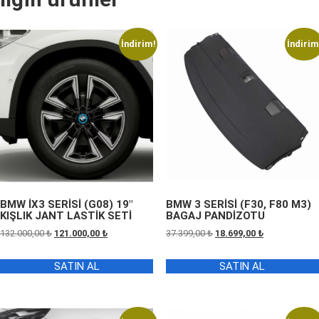
İndirim!
İndirim
BMW İX3 SERİSİ (G08) 19″
BMW 3 SERİSİ (F30, F80 M3)
KIŞLIK JANT LASTİK SETİ
BAGAJ PANDİZOTU
Orijinal
Şu
Orijinal
Şu
132.000,00
₺
121.000,00
₺
37.399,00
₺
18.699,00
₺
fiyat:
andaki
fiyat:
andaki
132.000,00 ₺.
fiyat:
37.399,00 ₺.
fiyat:
SATIN AL
SATIN AL
121.000,00 ₺.
18.699,00 ₺.