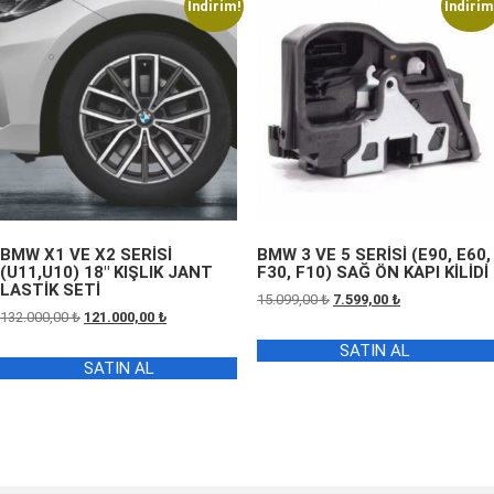
İndirim!
İndirim
BMW X1 VE X2 SERİSİ
BMW 3 VE 5 SERİSİ (E90, E60,
(U11,U10) 18″ KIŞLIK JANT
F30, F10) SAĞ ÖN KAPI KİLİDİ
LASTİK SETİ
Orijinal
Şu
15.099,00
₺
7.599,00
₺
Orijinal
Şu
132.000,00
₺
121.000,00
₺
fiyat:
andaki
fiyat:
andaki
15.099,00 ₺.
fiyat:
SATIN AL
132.000,00 ₺.
fiyat:
7.599,00 ₺.
SATIN AL
121.000,00 ₺.