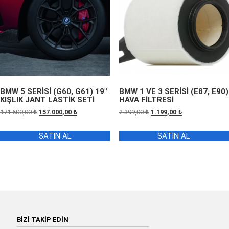
BMW 5 SERİSİ (G60, G61) 19″
BMW 1 VE 3 SERİSİ (E87, E90)
KIŞLIK JANT LASTİK SETİ
HAVA FİLTRESİ
Orijinal
Şu
Orijinal
Şu
171.600,00
₺
157.000,00
₺
2.399,00
₺
1.199,00
₺
fiyat:
andaki
fiyat:
andaki
171.600,00 ₺.
fiyat:
2.399,00 ₺.
fiyat:
SATIN AL
SATIN AL
157.000,00 ₺.
1.199,00 ₺.
BİZİ TAKİP EDİN