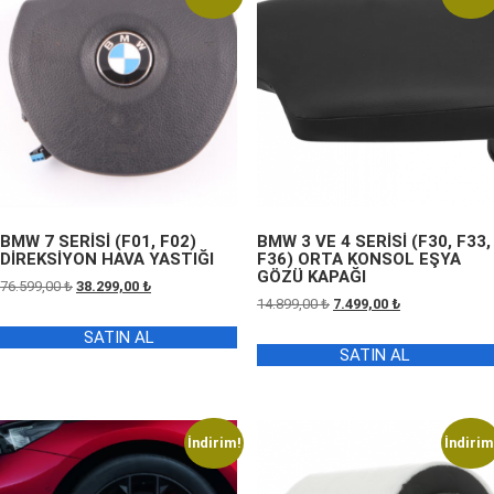
BMW 7 SERİSİ (F01, F02)
BMW 3 VE 4 SERİSİ (F30, F33,
DİREKSİYON HAVA YASTIĞI
F36) ORTA KONSOL EŞYA
GÖZÜ KAPAĞI
Orijinal
Şu
76.599,00
₺
38.299,00
₺
Orijinal
Şu
14.899,00
₺
7.499,00
₺
fiyat:
andaki
fiyat:
andaki
76.599,00 ₺.
fiyat:
SATIN AL
14.899,00 ₺.
fiyat:
38.299,00 ₺.
SATIN AL
7.499,00 ₺.
İndirim!
İndirim