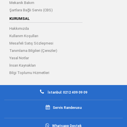
Mekanik Bakım
Şartlara Bağlı Servis (CBS)
KURUMSAL
Hakkımızda
Kullanım Koşulları
Mesafeli Satış Sözleşmesi
Tanımlama Bilgileri (Çerezler)
Yasal Notlar
İnsan Kaynakları
Bilgi Toplumu Hizmetleri
İstanbul: 0212 409 09 09
Servis Randevusu
Whatsapp Destek