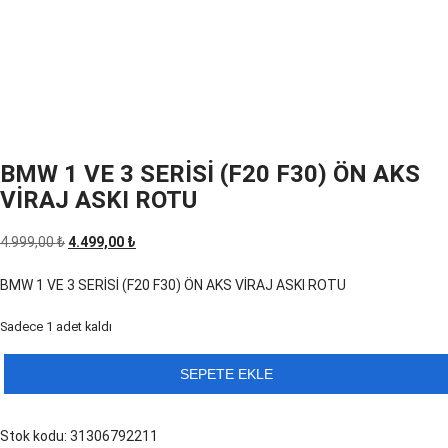
BMW 1 VE 3 SERİSİ (F20 F30) ÖN AKS
VİRAJ ASKI ROTU
Orijinal
Şu
4.999,00
₺
4.499,00
₺
fiyat:
andaki
BMW 1 VE 3 SERİSİ (F20 F30) ÖN AKS VİRAJ ASKI ROTU
4.999,00 ₺.
fiyat:
4.499,00 ₺.
Sadece 1 adet kaldı
BMW
SEPETE EKLE
1
VE
Stok kodu:
31306792211