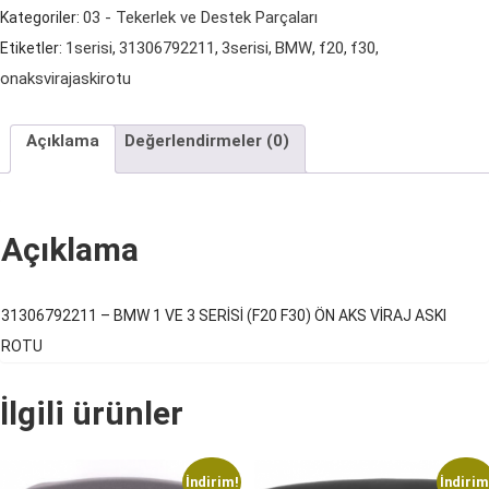
3
03 - Tekerlek ve Destek Parçaları
Kategoriler:
SERİSİ
1serisi
31306792211
3serisi
BMW
f20
f30
Etiketler:
,
,
,
,
,
,
(F20
onaksvi̇rajaskirotu
F30)
ÖN
Açıklama
Değerlendirmeler (0)
AKS
VİRAJ
ASKI
Açıklama
ROTU
adet
31306792211 – BMW 1 VE 3 SERİSİ (F20 F30) ÖN AKS VİRAJ ASKI
ROTU
İlgili ürünler
İndirim!
İndirim